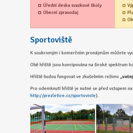
Úřední deska svazkové školy
Vý
Obecní zpravodaj
Pl
Ob
Sportoviště
K soukromým i komerčním pronájmům můžete využít i
Obě hřiště jsou koncipována na široké spektrum ko
Hřiště budou fungovat ve zkušebním režimu
„voln
Pro odemknutí hřiště je nutné se před vstupem na 
http://prezletice.cz/sportoviste
).