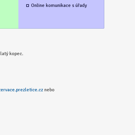
Online komunikace s úřady
latý kopec.
zervace.prezletice.cz
nebo