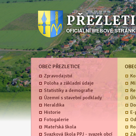
PŘEZLET
OFICIÁLNÍ WEBOVÉ STRÁN
OBEC PŘEZLETICE
OBE
Zpravodajství
Ko
Poloha a základní údaje
Mí
Statistiky a demografie
Re
Územní s stavební podklady
Úř
Heraldika
Do
Historie
E-
Fotogalerie
Od
Mateřská škola
Ro
Svazková škola PPJ - svazek obcí
Zá