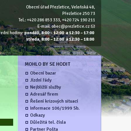
Obecní úřad Přezletice, Veleňská 48,
Přezletice 250 73
Tel.: +420 286 853 333, +420 724 190 211
E‑mail:
obec@prezletice.cz
řední hodiny:
pondělí, 8:00 – 12:00 a 12:30 – 17:00
středa, 8:00 – 12:00 a 12:30 – 18:00
MOHLO BY SE HODIT
Obecní bazar
Jízdní řády
Nejbližší služby
Adresář firem
Řešení krizových situací
Informace 106/1999 Sb.
Odkazy
Důležitá tel. čísla
Partner Pošta