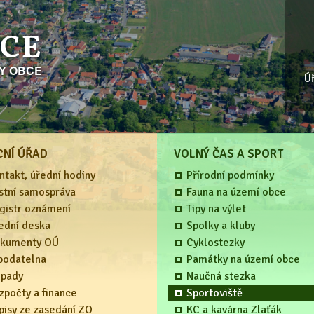
ICE
KY OBCE
Ú
CNÍ ÚŘAD
VOLNÝ ČAS A SPORT
ntakt, úřední hodiny
Přírodní podmínky
stní samospráva
Fauna na území obce
gistr oznámení
Tipy na výlet
ední deska
Spolky a kluby
kumenty OÚ
Cyklostezky
podatelna
Památky na území obce
pady
Naučná stezka
zpočty a finance
Sportoviště
pisy ze zasedání ZO
KC a kavárna Zlaťák