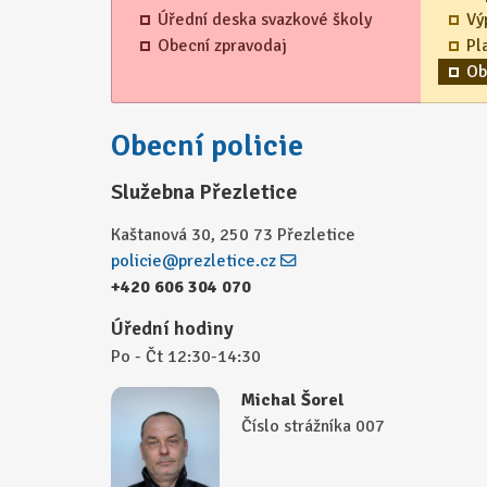
Úřední deska svazkové školy
Vý
Obecní zpravodaj
Pl
Ob
Obecní policie
Služebna Přezletice
Kaštanová 30, 250 73 Přezletice
policie@prezletice.cz
+420 606 304 070
Úřední hodiny
Po - Čt 12:30-14:30
Michal Šorel
Číslo strážníka 007