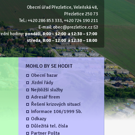
Obecní úřad Přezletice, Veleňská 48,
Přezletice 250 73
Tel.: +420 286 853 333, +420 724 190 211
E‑mail:
obec@prezletice.cz
řední hodiny:
pondělí, 8:00 – 12:00 a 12:30 – 17:00
středa, 8:00 – 12:00 a 12:30 – 18:00
MOHLO BY SE HODIT
Obecní bazar
Jízdní řády
Nejbližší služby
Adresář firem
Řešení krizových situací
Informace 106/1999 Sb.
Odkazy
Důležitá tel. čísla
Partner Pošta