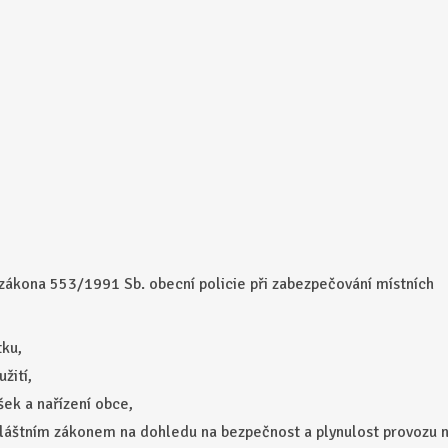
2 zákona 553/1991 Sb. obecní policie při zabezpečování místních
tku,
žití,
šek a nařízení obce,
vláštním zákonem na dohledu na bezpečnost a plynulost provozu 