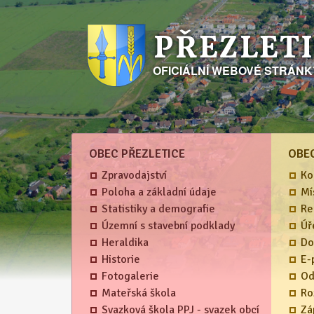
PŘEZLET
OFICIÁLNÍ WEBOVÉ STRÁN
OBEC PŘEZLETICE
OBE
Zpravodajství
Ko
Poloha a základní údaje
Mí
Statistiky a demografie
Re
Územní s stavební podklady
Úř
Heraldika
Do
Historie
E-
Fotogalerie
Od
Mateřská škola
Ro
Svazková škola PPJ - svazek obcí
Zá