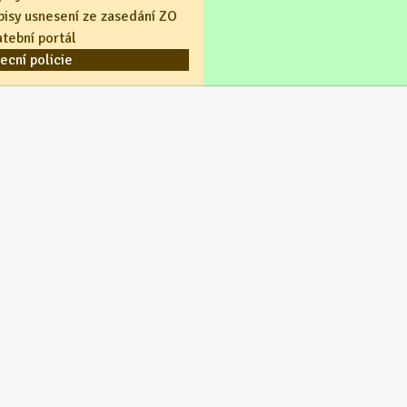
pisy usnesení ze zasedání ZO
atební portál
ecní policie