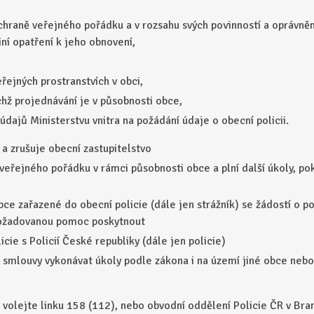
ochraně veřejného pořádku a v rozsahu svých povinností a oprávněn
ní opatření k jeho obnovení,
řejných prostranstvích v obci,
ichž projednávání je v působnosti obce,
údajů Ministerstvu vnitra na požádání údaje o obecní policii.
 a zrušuje obecní zastupitelstvo
 veřejného pořádku v rámci působnosti obce a plní další úkoly, po
e zařazené do obecní policie (dále jen strážník) se žádostí o p
ů požadovanou pomoc poskytnout
icie s Policií České republiky (dále jen policie)
 smlouvy vykonávat úkoly podle zákona i na území jiné obce nebo
 volejte linku 158 (112), nebo obvodní oddělení Policie ČR v Bra