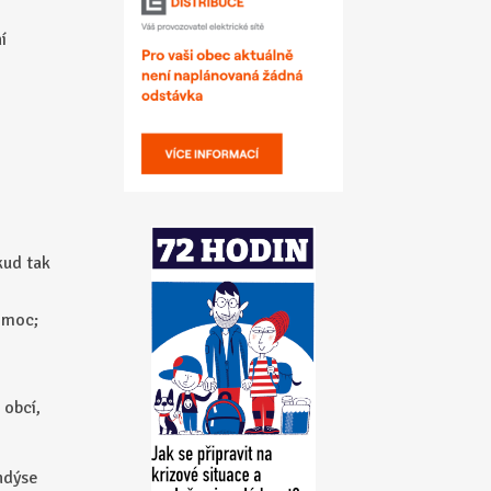
í
kud tak
omoc;
 obcí,
ndýse