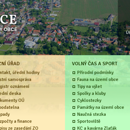
ICE
KY OBCE
Ú
CNÍ ÚŘAD
VOLNÝ ČAS A SPORT
ntakt, úřední hodiny
Přírodní podmínky
stní samospráva
Fauna na území obce
gistr oznámení
Tipy na výlet
ední deska
Spolky a kluby
kumenty OÚ
Cyklostezky
podatelna
Památky na území obce
pady
Naučná stezka
zpočty a finance
Sportoviště
pisy ze zasedání ZO
KC a kavárna Zlaťák