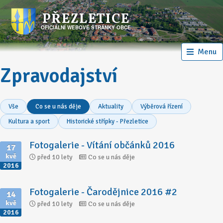
PŘEZLETICE
OFICIÁLNÍ WEBOVÉ STRÁNKY OBCE
Menu
Zpravodajství
Vše
Co se u nás děje
Aktuality
Výběrová řízení
Kultura a sport
Historické střípky - Přezletice
Fotogalerie - Vítání občánků 2016
17
kvě
před 10 lety
Co se u nás děje
2016
Fotogalerie - Čarodějnice 2016 #2
14
kvě
před 10 lety
Co se u nás děje
2016