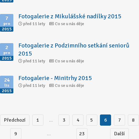
Fotogalerie z Mikulášské nadílky 2015
7
pro
před 11 lety
Co se u nás děje
2015
Fotogalerie z Podzimního setkání seniorů
2
2015
pro
2015
před 11 lety
Co se u nás děje
Fotogalerie - Minitrhy 2015
24
lis
před 11 lety
Co se u nás děje
2015
Předchozí
1
…
3
4
5
6
7
8
9
…
23
Další