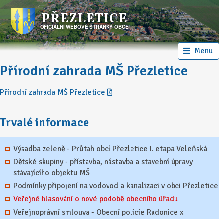
PŘEZLETICE
OFICIÁLNÍ WEBOVÉ STRÁNKY OBCE
Menu
Přírodní zahrada MŠ Přezletice
Přírodní zahrada MŠ Přezletice
Trvalé informace
Výsadba zeleně - Průtah obcí Přezletice I. etapa Veleňská
Dětské skupiny - přístavba, nástavba a stavební úpravy
stávajícího objektu MŠ
Podmínky připojení na vodovod a kanalizaci v obci Přezletice
Veřejné hlasování o nové podobě obecního úřadu
Veřejnoprávní smlouva - Obecní policie Radonice x