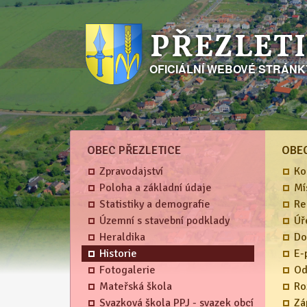
PŘEZLET
OFICIÁLNÍ WEBOVÉ STRÁN
OBEC PŘEZLETICE
OBE
Zpravodajství
Ko
Poloha a základní údaje
Mí
Statistiky a demografie
Re
Územní s stavební podklady
Úř
Heraldika
Do
Historie
E-
Fotogalerie
Od
Mateřská škola
Ro
Svazková škola PPJ - svazek obcí
Zá