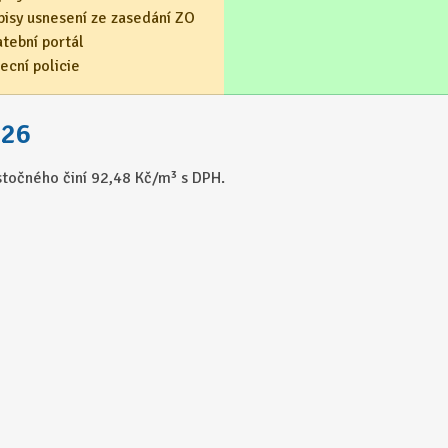
pisy usnesení ze zasedání ZO
atební portál
ecní policie
026
stočného činí 92,48 Kč/m³ s DPH.