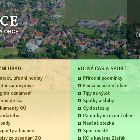
ICE
KY OBCE
Ú
CNÍ ÚŘAD
VOLNÝ ČAS A SPORT
ntakt, úřední hodiny
Přírodní podmínky
stní samospráva
Fauna na území obce
gistr oznámení
Tipy na výlet
ední deska
Spolky a kluby
kumenty OÚ
Cyklostezky
podatelna
Památky na území obce
pady
Naučná stezka
zpočty a finance
Sportoviště
pisy ze zasedání ZO
KC a kavárna Zlaťák