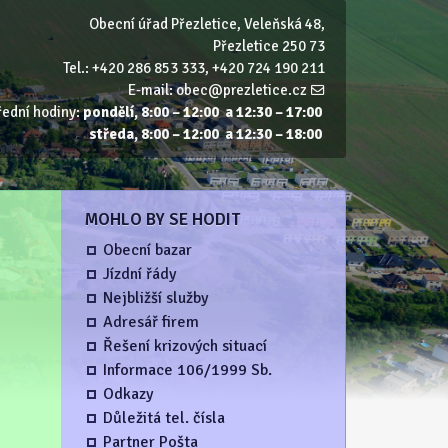
Obecní úřad Přezletice, Veleňská 48,
Přezletice 250 73
Tel.: +420 286 853 333, +420 724 190 211
E‑mail:
obec@prezletice.cz
řední hodiny:
pondělí, 8:00 – 12:00 a 12:30 – 17:00
středa, 8:00 – 12:00 a 12:30 – 18:00
MOHLO BY SE HODIT
Obecní bazar
Jízdní řády
Nejbližší služby
Adresář firem
Řešení krizových situací
Informace 106/1999 Sb.
Odkazy
Důležitá tel. čísla
Partner Pošta