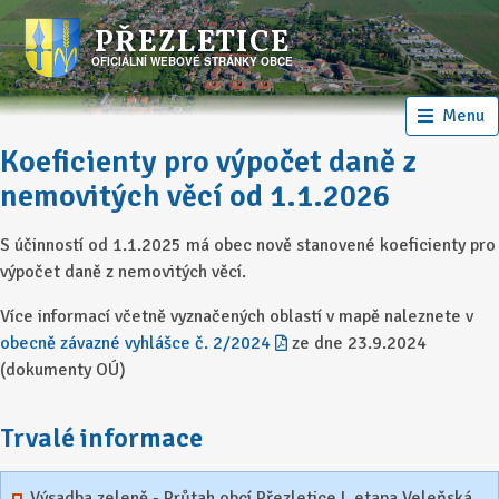
PŘEZLETICE
OFICIÁLNÍ WEBOVÉ STRÁNKY OBCE
Menu
Koeficienty pro výpočet daně z
nemovitých věcí od 1.1.2026
S účinností od 1.1.2025 má obec nově stanovené koeficienty pro
výpočet daně z nemovitých věcí.
Více informací včetně vyznačených oblastí v mapě naleznete v
obecně závazné vyhlášce č. 2/2024
ze dne 23.9.2024
(dokumenty OÚ)
Trvalé informace
Výsadba zeleně - Průtah obcí Přezletice I. etapa Veleňská