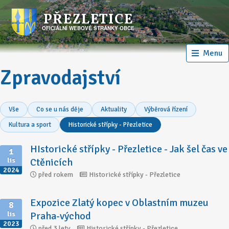
PŘEZLETICE
OFICIÁLNÍ WEBOVÉ STRÁNKY OBCE
Menu
Zpravodajství
Vše
Co se u nás děje
Aktuality
Výběrová řízení
Kultura a sport
Historické střípky - Přezletice
HIstorické střípky - Přezletice - Jak šel čas ve
1
Ctěnicích
lis
2024
před rokem
Historické střípky - Přezletice
Expozice Zlatý kopec v Oblastním muzeu
8
Praha-východ
lis
2023
před 3 lety
Historické střípky - Přezletice