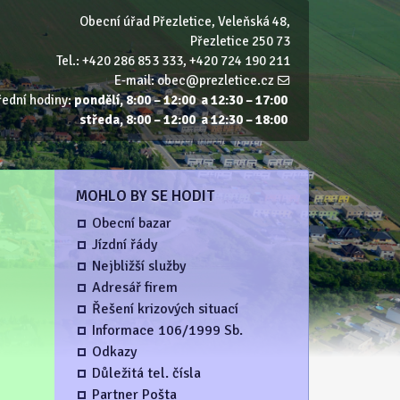
Obecní úřad Přezletice, Veleňská 48,
Přezletice 250 73
Tel.: +420 286 853 333, +420 724 190 211
E‑mail:
obec@prezletice.cz
řední hodiny:
pondělí, 8:00 – 12:00 a 12:30 – 17:00
středa, 8:00 – 12:00 a 12:30 – 18:00
MOHLO BY SE HODIT
Obecní bazar
Jízdní řády
Nejbližší služby
Adresář firem
Řešení krizových situací
Informace 106/1999 Sb.
Odkazy
Důležitá tel. čísla
Partner Pošta