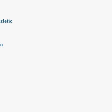
zletic
nu