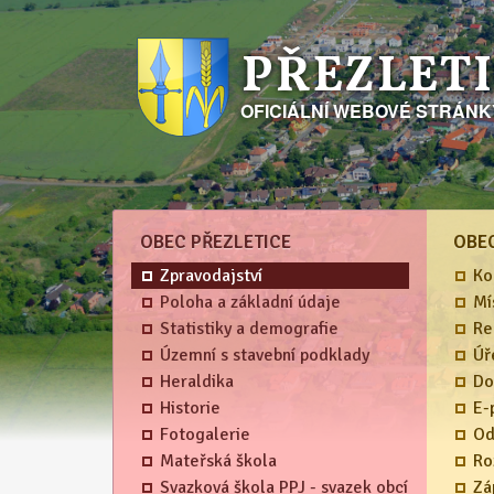
PŘEZLET
OFICIÁLNÍ WEBOVÉ STRÁN
OBEC PŘEZLETICE
OBE
Zpravodajství
Ko
Poloha a základní údaje
Mí
Statistiky a demografie
Re
Územní s stavební podklady
Úř
Heraldika
Do
Historie
E-
Fotogalerie
Od
Mateřská škola
Ro
Svazková škola PPJ - svazek obcí
Zá