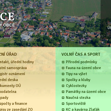
ICE
KY OBCE
Ú
CNÍ ÚŘAD
VOLNÝ ČAS A SPORT
ntakt, úřední hodiny
Přírodní podmínky
stní samospráva
Fauna na území obce
gistr oznámení
Tipy na výlet
ední deska
Spolky a kluby
kumenty OÚ
Cyklostezky
podatelna
Památky na území obce
pady
Naučná stezka
zpočty a finance
Sportoviště
pisy ze zasedání ZO
KC a kavárna Zlaťák