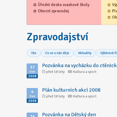
Úřední deska svazkové školy
Vý
Obecní zpravodaj
Pl
Ob
Zpravodajství
Vše
Co se u nás děje
Aktuality
Výběrová ří
Pozvánka na vycházku do ctěnick
17
čvn
před 18 lety
Kultura a sport
2008
Plán kulturních akcí 2008
4
čvn
před 18 lety
Kultura a sport
2008
Pozvánka na Dětský den
14