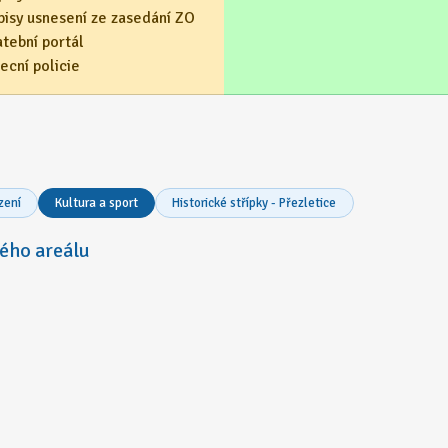
pisy usnesení ze zasedání ZO
atební portál
ecní policie
zení
Kultura a sport
Historické střípky - Přezletice
ého areálu