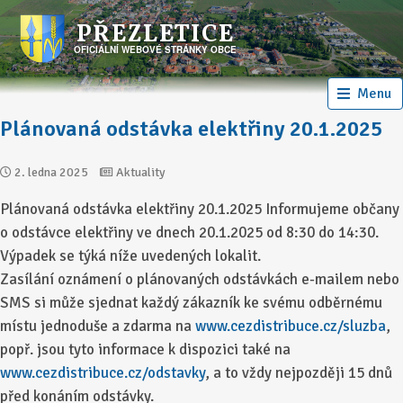
PŘEZLETICE
OFICIÁLNÍ WEBOVÉ STRÁNKY OBCE
Menu
Plánovaná odstávka elektřiny 20.1.2025
2. ledna 2025
Aktuality
Plánovaná odstávka elektřiny 20.1.2025 Infor­mujeme občany
o odstávce elektřiny ve dnech 20.1.2025 od 8:30 do 14:30.
Výpadek se týká níže uvedených lokalit.
Zasílání oznámení o plánovaných odstávkách e-mailem nebo
SMS si může sjednat každý zákazník ke svému odběrnému
místu jednoduše a zdarma na
www.cezdistribuce.cz/sluzba
,
popř. jsou tyto informace k dispozici také na
www.cezdistribuce.cz/odstavky
, a to vždy nejpozději 15 dnů
před konáním odstávky.