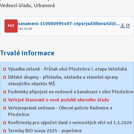
Vedoucí úřadu, Urbanová
oznameni-110060995497-ctp4rj4d3ihm4rld1t30.pdf
PDF
784.24 kB
Trvalé informace
Výsadba zeleně - Průtah obcí Přezletice I. etapa Veleňská
Dětské skupiny - přístavba, nástavba a stavební úpravy
stávajícího objektu MŠ
Podmínky připojení na vodovod a kanalizaci v obci Přezletice
Veřejné hlasování o nové podobě obecního úřadu
Veřejnoprávní smlouva - Obecní policie Radonice x
Přezletice
Koeficienty pro výpočet daně z nemovitých věcí od 1.1.2026
Termíny BIO svozu 2025 - popelnice