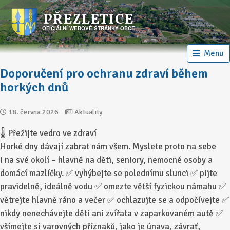
PŘEZLETICE
OFICIÁLNÍ WEBOVÉ STRÁNKY OBCE
Menu
Doporučení pro ochranu zdraví během
horkých dnů
18. června 2026
Aktuality
🌡️ Přežijte vedro ve zdraví
Horké dny dávají zabrat nám všem. Myslete proto na sebe
i na své okolí – hlavně na děti, seniory, nemocné osoby a
domácí mazlíčky. ✅ vyhýbejte se polednímu slunci ✅ pijte
pravidelně, ideálně vodu ✅ omezte větší fyzickou námahu ✅
větrejte hlavně ráno a večer ✅ ochlazujte se a odpočívejte ✅
nikdy nenechávejte děti ani zvířata v zaparkovaném autě ✅
všímejte si varovných příznaků, jako je únava, závrať,